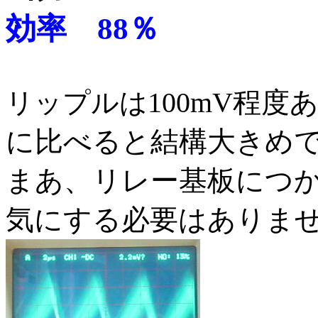
効率 88％
100mV程度
リップルは
に比べると結構大きめ
まあ、リレー基板につ
気にする必要はありま