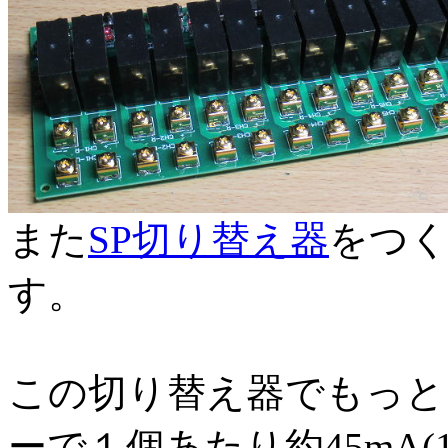
また
SP切り替え器
をつ
す。
この切り替え器でもっと
ーで１個あたり約45mA(