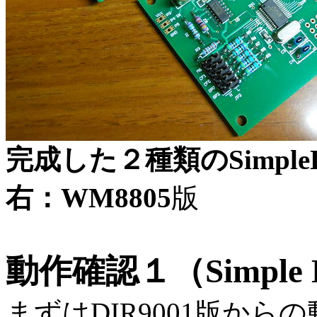
完成した２種類のSimpl
右：WM8805
版
動作確認１（Simple DA
まずはDIR9001版か