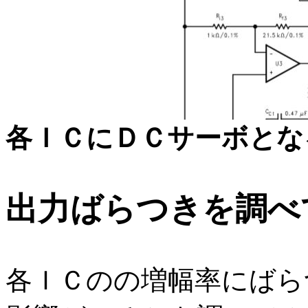
各ＩＣにＤＣサーボとな
出力ばらつきを調べ
各ＩＣのの増幅率にばら