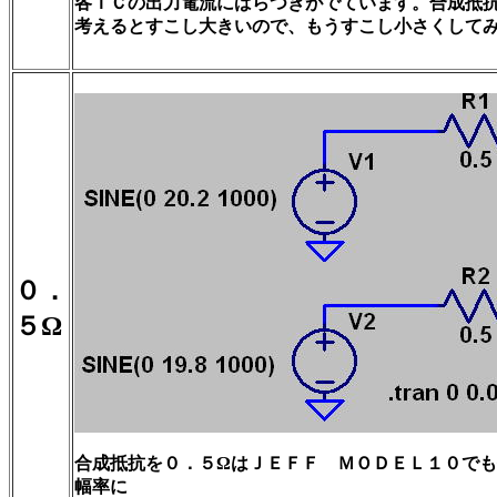
各ＩＣの出力電流にばらつきがでています。合成抵
考えるとすこし大きいので、もうすこし小さくして
０．
５Ω
合成抵抗を０．５ΩはＪＥＦＦ ＭＯＤＥＬ１０で
幅率に