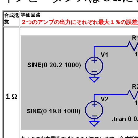
等価回路
合成抵
抗
２つのアンプの出力にそれぞれ最大１％の誤差
１Ω