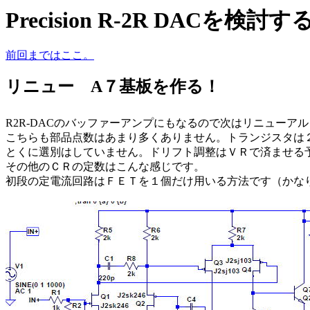
Precision R-2R DACを検
前回まではここ。
リニュー A７基板を作る！
R2R-DACのバッファーアンプにもなるので次はリニューア
こちらも部品点数はあまり多くありません。トランジスタは
とくに選別はしていません。ドリフト調整はＶＲで済ませる
その他のＣＲの定数はこんな感じです。
初段の定電流回路はＦＥＴを１個だけ用いる方法です（かな