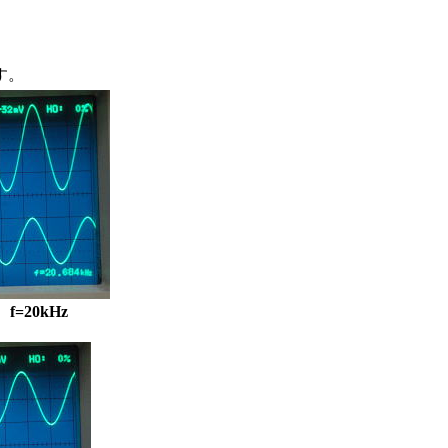
す。
f=20kHz