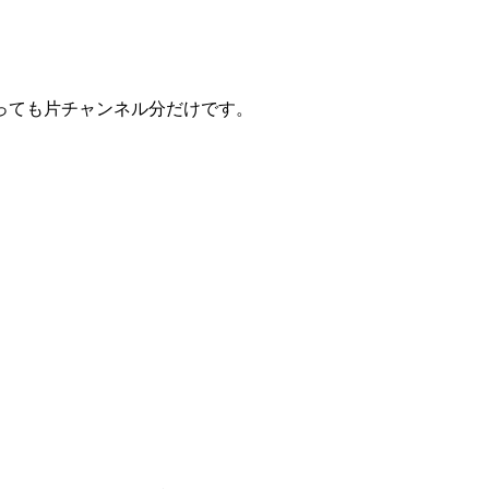
。
っても片チャンネル分だけです。