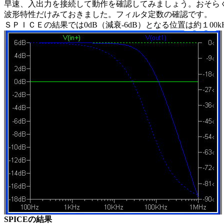
早速、入出力を接続して動作を確認してみましょう。おそら
波形特性だけみておきました。フィルタ定数の確認です。
ＳＰＩＣＥの結果では0dB（減衰-6dB）となる位置は約１00
SPICEの結果