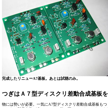
完成したリニューA7基板。あとは試聴のみ。
つぎはＡ７型ディスクリ差動合成基板
物には勢いが必要。一気にA7型ディスクリ差動合成基板もつ