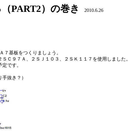
討する（PART2）の巻き
2010.6.26
ルＡ７基板をつくりましょう。
２ＳＣ９７Ａ、２ＳＪ１０３、２ＳＫ１１７を使用しました。
予定です。
り手抜き？）