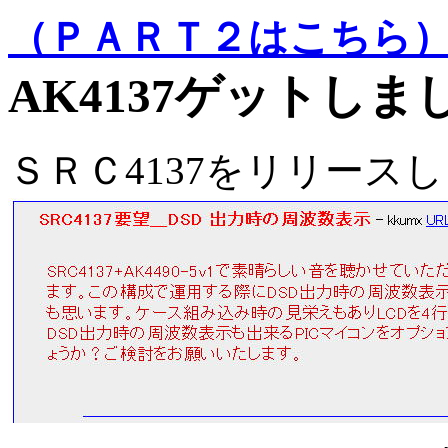
（ＰＡＲＴ２はこちら
AK4137ゲットしま
ＳＲＣ4137をリリース