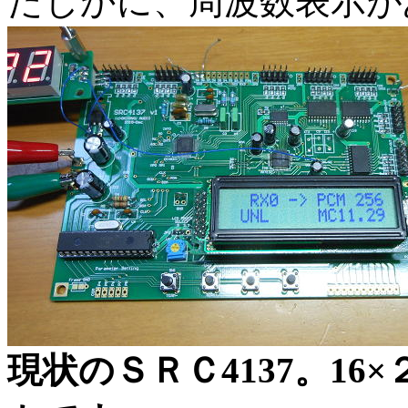
たしかに、周波数表示が
現状のＳＲＣ4137。1